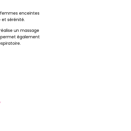
t femmes enceintes
 et sérénité.
 réalise un massage
 Il permet également
spiratoire.