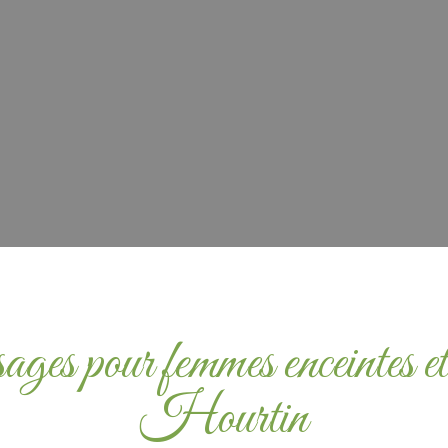
es pour femmes enceintes et 
Hourtin